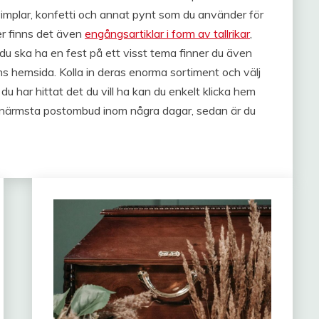
 vimplar, konfetti och annat pynt som du använder för
er finns det även
engångsartiklar i form av tallrikar
,
du ska ha en fest på ett visst tema finner du även
 hemsida. Kolla in deras enorma sortiment och välj
du har hittat det du vill ha kan du enkelt klicka hem
l närmsta postombud inom några dagar, sedan är du