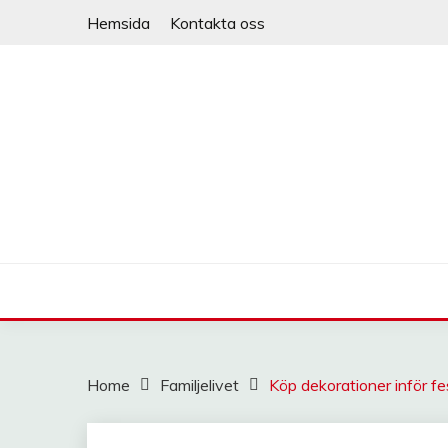
Skip
Hemsida
Kontakta oss
to
content
Home
Familjelivet
Köp dekorationer inför f